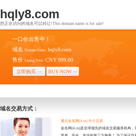
hqly8.com
您正在访问的域名可以转让!This domain name is for sale!
一口价出售中！
域名
hqly8.com
Domain Name:
售价
CNY 999.00
Listing Price:
立即购买
BUY NOW
>>
>>
域名交易方式：
通过金名网(4.cn) 中介交易
金名网(4.cn)是全球领先的域名交易服务机
简单、安全、专业的第三方服务！ 为了保证交