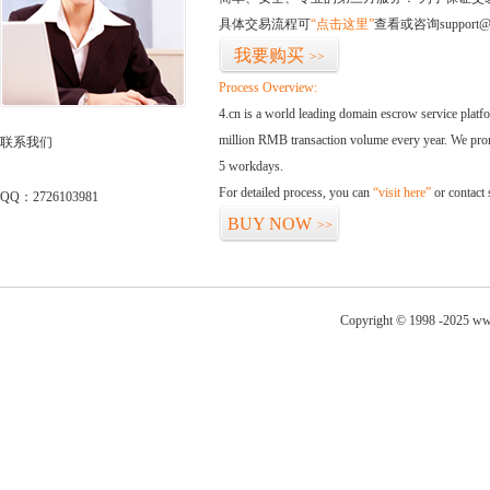
具体交易流程可
“点击这里”
查看或咨询support@
我要购买
>>
Process Overview:
4.cn is a world leading domain escrow service plat
million RMB transaction volume every year. We promi
联系我们
5 workdays.
For detailed process, you can
“visit here”
or contact
QQ：2726103981
BUY NOW
>>
Copyright © 1998 -2025 ww